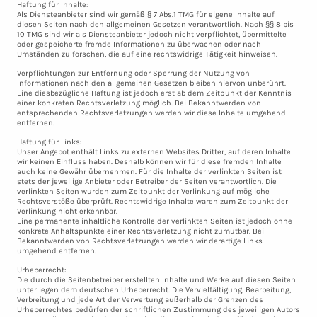
Haftung für Inhalte:
Als Diensteanbieter sind wir gemäß § 7 Abs.1 TMG für eigene Inhalte auf
diesen Seiten nach den allgemeinen Gesetzen verantwortlich. Nach §§ 8 bis
10 TMG sind wir als Diensteanbieter jedoch nicht verpflichtet, übermittelte
oder gespeicherte fremde Informationen zu überwachen oder nach
Umständen zu forschen, die auf eine rechtswidrige Tätigkeit hinweisen.
Verpflichtungen zur Entfernung oder Sperrung der Nutzung von
Informationen nach den allgemeinen Gesetzen bleiben hiervon unberührt.
Eine diesbezügliche Haftung ist jedoch erst ab dem Zeitpunkt der Kenntnis
einer konkreten Rechtsverletzung möglich. Bei Bekanntwerden von
entsprechenden Rechtsverletzungen werden wir diese Inhalte umgehend
entfernen.
Haftung für Links:
Unser Angebot enthält Links zu externen Websites Dritter, auf deren Inhalte
wir keinen Einfluss haben. Deshalb können wir für diese fremden Inhalte
auch keine Gewähr übernehmen. Für die Inhalte der verlinkten Seiten ist
stets der jeweilige Anbieter oder Betreiber der Seiten verantwortlich. Die
verlinkten Seiten wurden zum Zeitpunkt der Verlinkung auf mögliche
Rechtsverstöße überprüft. Rechtswidrige Inhalte waren zum Zeitpunkt der
Verlinkung nicht erkennbar.
Eine permanente inhaltliche Kontrolle der verlinkten Seiten ist jedoch ohne
konkrete Anhaltspunkte einer Rechtsverletzung nicht zumutbar. Bei
Bekanntwerden von Rechtsverletzungen werden wir derartige Links
umgehend entfernen.
Urheberrecht:
Die durch die Seitenbetreiber erstellten Inhalte und Werke auf diesen Seiten
unterliegen dem deutschen Urheberrecht. Die Vervielfältigung, Bearbeitung,
Verbreitung und jede Art der Verwertung außerhalb der Grenzen des
Urheberrechtes bedürfen der schriftlichen Zustimmung des jeweiligen Autors