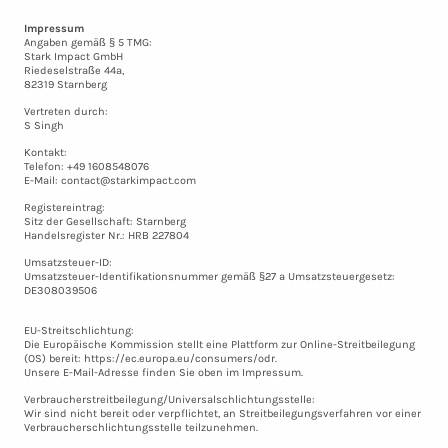
Impressum
Angaben gemäß § 5 TMG:
Stark Impact GmbH
Riedeselstraße 44a,
82319 Starnberg
Vertreten durch:
S Singh
Kontakt:
Telefon: +49 1608548076
E-Mail: contact@starkimpact.com
Registereintrag:
Sitz der Gesellschaft: Starnberg
Handelsregister Nr.: HRB 227804
Umsatzsteuer-ID:
Umsatzsteuer-Identifikationsnummer gemäß §27 a Umsatzsteuergesetz:
DE308039506
EU-Streitschlichtung:
Die Europäische Kommission stellt eine Plattform zur Online-Streitbeilegung
(OS) bereit: https://ec.europa.eu/consumers/odr.
Unsere E-Mail-Adresse finden Sie oben im Impressum.
Verbraucher­streit­beilegung/Universal­schlichtungs­stelle:
Wir sind nicht bereit oder verpflichtet, an Streitbeilegungsverfahren vor einer
Verbraucherschlichtungsstelle teilzunehmen.